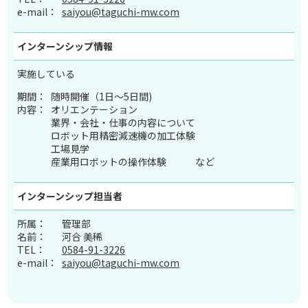
e-mail：
saiyou@taguchi-mw.com
インターンシップ
情報
実施している
期間：
随時開催（1日～5日間)
内容：
オリエンテーション
業界・会社・仕事の内容について
ロボット用精密減速機の加工体験
工場見学
産業用ロボットの操作体験 など
インターンシップ
担当者
所属：
管理部
名前：
河合 美稀
TEL：
0584-91-3226
e-mail：
saiyou@taguchi-mw.com