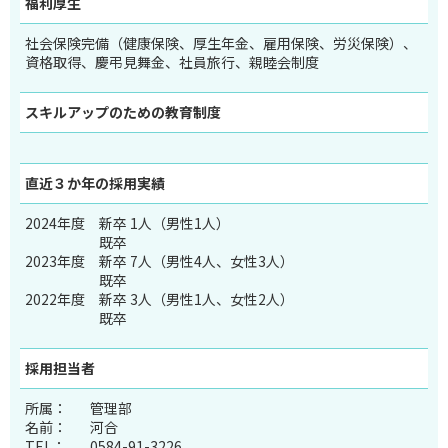
福利厚生
社会保険完備（健康保険、厚生年金、雇用保険、労災保険）、
資格取得、慶弔見舞金、社員旅行、親睦会制度
スキルアップのため
の教育制度
直近３か年の
採用実績
2024年度
新卒 1人（男性1人）
既卒
2023年度
新卒 7人（男性4人、女性3人）
既卒
2022年度
新卒 3人（男性1人、女性2人）
既卒
採用担当者
所属：
管理部
名前：
河合
TEL：
0584-91-3226