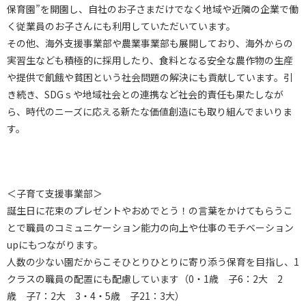
保育園”を開園し、自社のお子さまだけでなく地域や近隣の企業で働
く従業員のお子さんにも利用していただいています。
その他、海外支援事業部や農業事業部も展開しており、海外からの
実習生なども積極的に採用したり、食料となる安全な農作物の生産
や提供で飢餓や貧困という社会問題の解決にも貢献しています。引
き続き、SDGｓや地域社会との連携など社会的責任も果たしなが
ら、時代のニーズに応える新たな価値創造にも取り組んでまいりま
す。
＜子育て支援事業部＞
誕生日に花束のプレゼントやおめでとう！の言葉をかけてもらうこ
とで職員のコミュニケーション能力の向上や仕事のモチベーション
upにもつながります。
人数の少ない園だからこそひとりひとりに寄り添う保育を目指し、1
クラスの職員の配置にも配慮しています（0・1歳 子6：2大 2
歳 子7：2大 3・4・5歳 子21：3大）