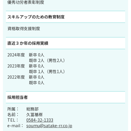
優秀功労者表彰制度
スキルアップのため
の教育制度
資格取得支援制度
直近３か年の
採用実績
2024年度
新卒 0人
既卒 2人（男性2人）
2023年度
新卒 0人
既卒 1人（男性1人）
2022年度
新卒 0人
既卒 0人
採用担当者
所属：
総務部
名前：
久冨基樹
TEL：
0584-32-1333
e-mail：
soumu@satake-rr.co.jp