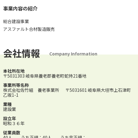
事業内容の紹介
総合建設事業
アスファルト合材製造販売
会社情報
Company Information
本社所在地
〒5031303 岐阜県養老郡養老町蛇持21番地
事業所等名称
株式会社佐竹組 養老事業所
〒5031601 岐阜県大垣市上石津町
乙坂1-1
業種
建設業
設立年
昭和３６年
従業員数
40人 うち正規：40人 うち非正規：