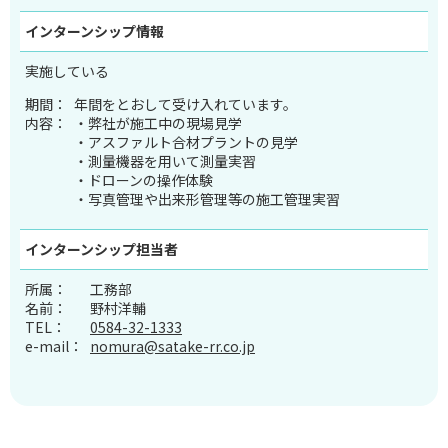
インターンシップ
情報
実施している
期間：
年間をとおして受け入れています。
内容：
・弊社が施工中の現場見学
・アスファルト合材プラントの見学
・測量機器を用いて測量実習
・ドローンの操作体験
・写真管理や出来形管理等の施工管理実習
インターンシップ
担当者
所属：
工務部
名前：
野村洋輔
TEL：
0584-32-1333
e-mail：
nomura@satake-rr.co.jp