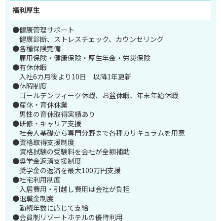
福利厚生
●健康管理サポート
健康診断、ストレスチェック、カウンセリング
●各種保険完備
雇用保険・健康保険・厚生年金・労災保険
●有休休暇
入社6カ月後より10日 以降1年更新
●休暇制度
ゴールデンウィーク休暇、お盆休暇、年末年始休暇
●産休・育休休業
男性の育休取得実績あり
●研修・キャリア支援
社会人基礎から専門分野まで各種カリキュラムを用意
●資格取得支援制度
資格試験の受験料を会社が全額補助
●奨学金返済支援制度
奨学金の返済を最大100万円支援
●社宅利用制度
入居費用・引越し費用は会社が負担
●退職金制度
勤続年数に応じて支給
●会員制リゾートホテルの優待利用