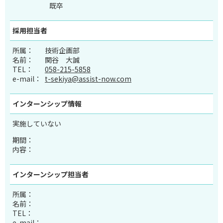
既卒
採用担当者
所属：
技術企画部
名前：
関谷 大誠
TEL：
058-215-5858
e-mail：
t-sekiya@assist-now.com
インターンシップ
情報
実施していない
期間：
内容：
インターンシップ
担当者
所属：
名前：
TEL：
e-mail：