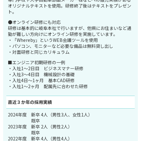
オリジナルテキストを使用。研修終了後はテキストをプレゼン
ト。
●オンライン研修にも対応
研修は基本的に岐阜本社で行いますが、他県にお住まいなど通
勤が難しい方向けにオンライン研修を実施しています。
・「Whereby」というWEB会議ツールを使用
・パソコン、モニターなど必要な備品は無料貸し出し
・対面研修と同じカリキュラム
■エンジニア初期研修の一例
・入社1～2日目 ビジネスマナー研修
・入社3～4日目 機械設計の基礎
・入社4日～1ヶ月 基本CAD研修
・入社1～2ヶ月 配属先に合わせた研修
直近３か年の
採用実績
2024年度
新卒 4人（男性3人、女性1人）
既卒
2023年度
新卒 2人（男性2人）
既卒
2022年度
新卒 4人（男性4人）