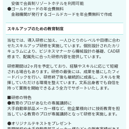
安価で会員制リゾートホテルを利用可能
●ゴールドカードの年会費無料
金融機関が発行するゴールドカードを年会費無料で作成
スキルアップのため
の教育制度
当社では、導入研修に加え、一人ひとりのレベルや目標に合わ
せたスキルアップ研修を実施しています。個別設計されたカリ
キュラムにより、ビジネスマナーから機械設計の基礎、CAD研
修まで、配属先に合った研修内容を提供しています。
研修期間は2ヶ月を予定しており、経験やスキルに応じて短縮
される場合もあります。研修の最後には、成果を基にしたフィ
ードバックを行い、研修終了後も継続的に成長し、スキルを発
揮していただける環境を整えています。文系出身者でも自信を
持って業務を開始できるよう全力でサポートいたします。
■研修の特色
●教育のプロがあなたの専属講師に
大手自動車部品メーカー様など、他企業様向けに技術教育を担
当している教育のプロが専属講師となって研修を実施します。
●オリジナルテキストをプレゼント
専門学校や大手自動車部品メーカー様などへの販売実績がある