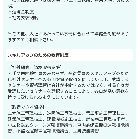
険）
・退職金制度
・社内表彰制度
※その他、入社にあたっては事情に合わせて準備金制度があり
ますのでご相談下さい。
スキルアップのため
の教育制度
【社外研修、資格取得支援】
若手や未経験社員のみならず、全従業員のスキルアップのため
に社外セミナーへの参加や資格取得を促しています。受講する
セミナーや資格講習は会社が指定するのではなく、社員自身が
受講したいセミナーを選択することにより、各自が高い意欲を
持って受けられるようにしています。
【取得できる資格】
土木施工管理技士、造園施工管理技士、管工事施工管理技士、
建築施工管理技士、建設機械施工技士、舗装施工管理技術者、
小型移動式クレーン運転技能講習、車両系建設機械運転技能講
習、不整地運搬車運転技能講習、玉掛技能講習