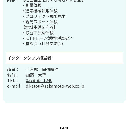
・測量体験
・建設機械試乗体験
・プロジェクト現場見学
・観光スポット体験
【地域生活を守る】
・除雪車試乗体験
・ICTドローン活用現場見学
・座談会（社員交流会）
インターンシップ
担当者
所属：
土木部 国道維持
名前：
加藤 大智
TEL：
0578-82-1240
e-mail：
d.katou@sakamoto-web.co.jp
PAGE