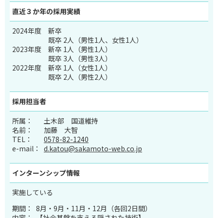
直近３か年の
採用実績
2024年度
新卒
既卒 2人（男性1人、女性1人）
2023年度
新卒 1人（男性1人）
既卒 3人（男性3人）
2022年度
新卒 1人（女性1人）
既卒 2人（男性2人）
採用担当者
所属：
土木部 国道維持
名前：
加藤 大智
TEL：
0578-82-1240
e-mail：
d.katou@sakamoto-web.co.jp
インターンシップ
情報
実施している
期間：
8
月・
9
月・
11
月・
12
月（各回
2
日間）
内容：
【社会基盤を支える隠された技術】